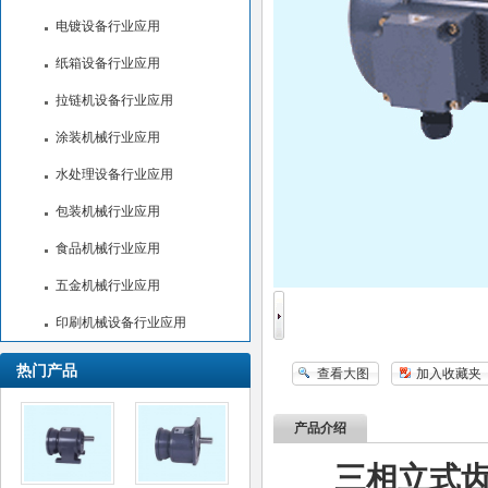
电镀设备行业应用
纸箱设备行业应用
拉链机设备行业应用
涂装机械行业应用
水处理设备行业应用
包装机械行业应用
食品机械行业应用
五金机械行业应用
印刷机械设备行业应用
热门产品
查看大图
加入收藏夹
产品介绍
三相立式