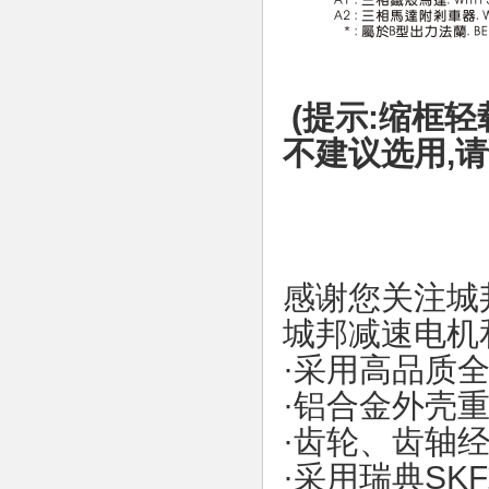
(提示:缩框
不建议选用,请
感谢您关注城
城邦减速电机
·采用高品质
·铝合金外壳
·齿轮、齿轴经
·采用瑞典SK