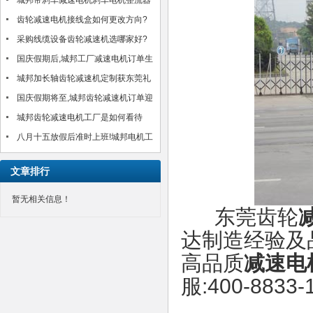
邦机电有限公司?!
城邦带刹车减速电机刹车电机整流器
MH-20TC/MH-25接线方法介绍
齿轮减速电机接线盒如何更改方向?
以台湾城邦CH750-30S为例
采购线缆设备齿轮减速机选哪家好?
城邦25年好品质感动客户!(图)
国庆假期后,城邦工厂减速电机订单生
产交货如期进行,客户满意!
城邦加长轴齿轮减速机定制获东莞礼
品公司肯定!
国庆假期将至,城邦齿轮减速机订单迎
来小高峰!如期安排中!
城邦齿轮减速电机工厂是如何看待
八月十五放假后准时上班!城邦电机工
厂齿轮减速电机订单得到合理安排生
文章排行
产交货
暂无相关信息！
东莞齿轮
达制造经验及
高品质
减速电
服:400-883