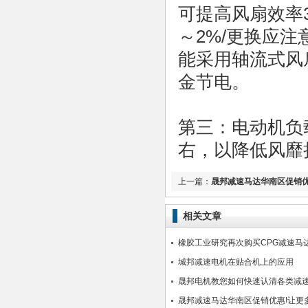
可提高风扇效率
～2%/更换应
能采用轴流式风
金节电。
第三：电动机负
右，以降低风靡
上一篇：
晟邦减速马达华南区促销优
相关文章
橡胶工业研究再次购买CPG减速马
城邦减速电机在贴合机上的应用
晟邦电机教您如何快速认清各类减
晟邦减速马达华南区促销优惠!让更