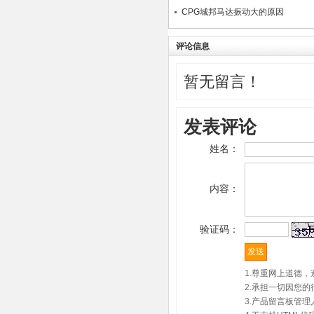
CPG城邦马达振动大的原因
评论信息
暂无留言！
发表评论
姓名：
内容：
验证码：
1.尊重网上道德
2.承担一切因您
3.产品留言板管