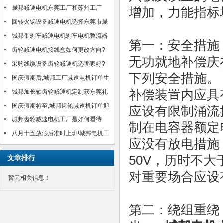
晟邦减速电机东莞工厂和苏州工厂
增加，力能指标
2017年春节放假通知
回转火锅设备减速电机选择东莞市晟
邦机电有限公司?!
城邦带刹车减速电机刹车电机整流器
第一：安全措施
MH-20TC/MH-25接线方法介绍
齿轮减速电机接线盒如何更改方向?
无功就地补偿庆
以台湾城邦CH750-30S为例
采购线缆设备齿轮减速机选哪家好?
下列安全措施。
城邦25年好品质感动客户!(图)
国庆假期后,城邦工厂减速电机订单生
补偿装置内应具
产交货如期进行,客户满意!
城邦加长轴齿轮减速机定制获东莞礼
品公司肯定!
国庆假期将至,城邦齿轮减速机订单迎
应设有限制涌流
来小高峰!如期安排中!
城邦齿轮减速电机工厂是如何看待
制在电容器额定
八月十五放假后准时上班!城邦电机工
应没有放电措施
厂齿轮减速电机订单得到合理安排生
50V，历时不大于
文章排行
产交货
对重要场合应设
暂无相关信息！
第二：绕组重绕